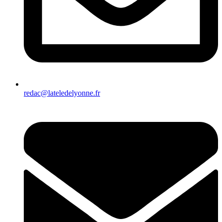
redac@lateledelyonne.fr