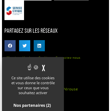
PARTAGEZ SUR LES RÉSEAUX
Mentions légales
Cookies
Contactez-nous
X
MASQUER LE BANDEAU 
CONTACTS
Ce site utilise des cookies
et vous donne le contrôle
Bâtiment Adrien Durand
sur ceux que vous
Rue Jean-François De La Pérouse
souhaitez activer
89300 Joigny
Nos partenaires
(2)
06 69 53 90 00