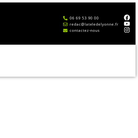
06 69 53 90 00
redac@lateledelyonne.fr
contactez-nous