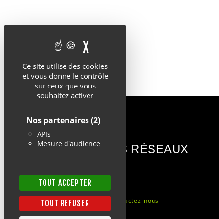
X
MASQUER LE BANDEAU 
Ce site utilise des cookies
et vous donne le contrôle
sur ceux que vous
souhaitez activer
Nos partenaires
(2)
APIs
Mesure d'audience
PARTAGEZ SUR LES RÉSEAUX
TOUT ACCEPTER
Mentions légales
Cookies
Contactez-nous
TOUT REFUSER