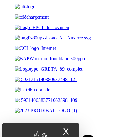
X
Masquer le band