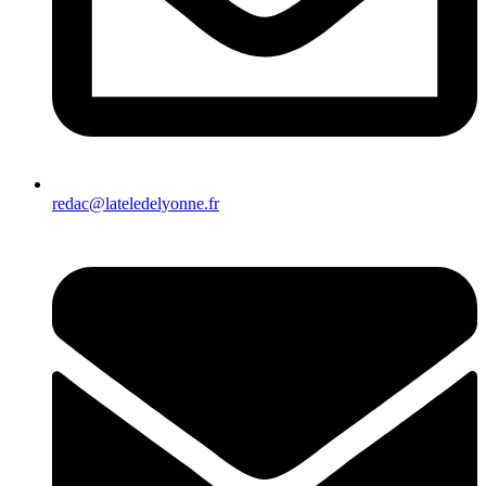
redac@lateledelyonne.fr