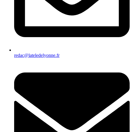
redac@lateledelyonne.fr