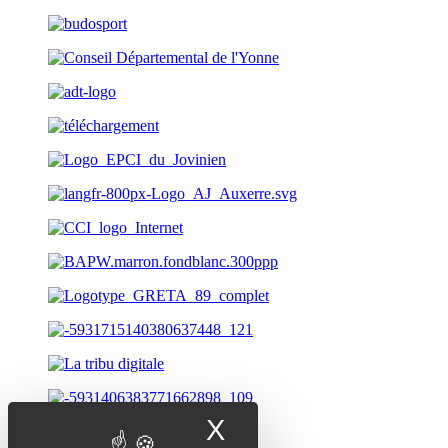
X
Masquer le band