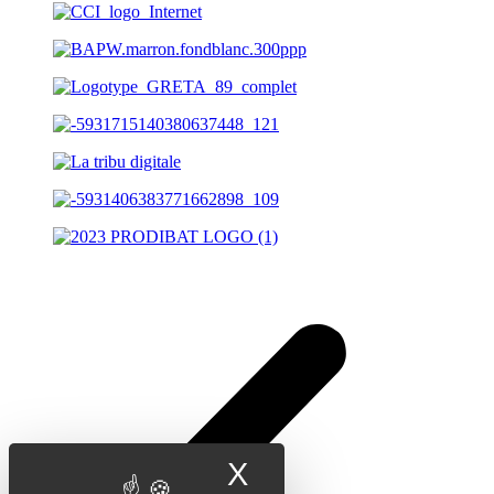
X
Masquer le band