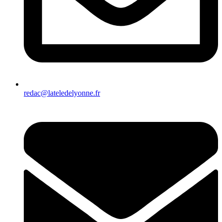
redac@lateledelyonne.fr