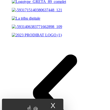
X
Masquer le band