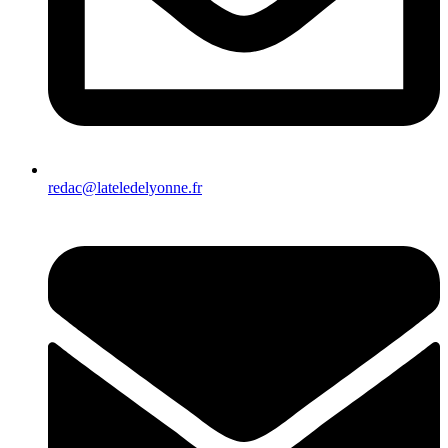
redac@lateledelyonne.fr