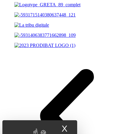
X
Masquer le band