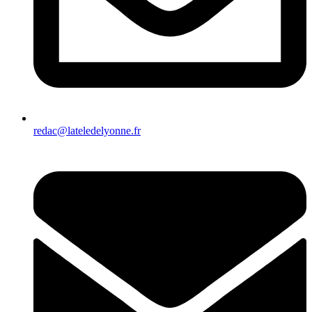
redac@lateledelyonne.fr