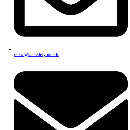
redac@lateledelyonne.fr