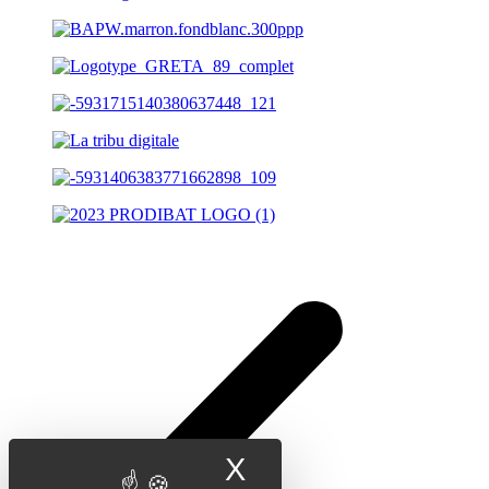
X
Masquer le band