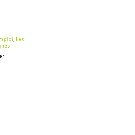
mploi
,
Les
nes