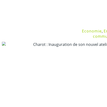
Economie
,
E
commu