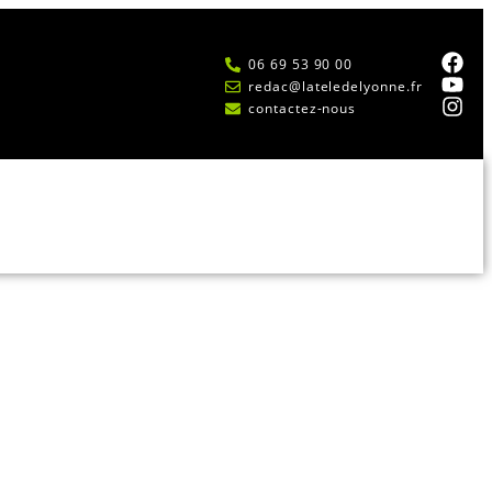
06 69 53 90 00
redac@lateledelyonne.fr
contactez-nous