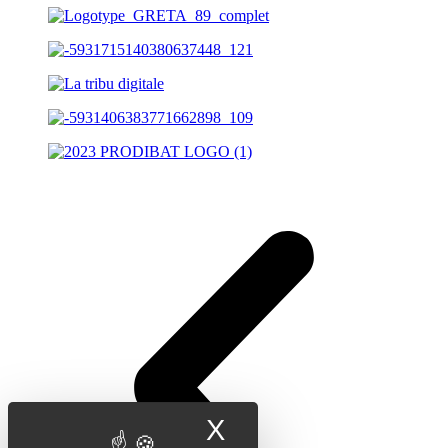
X
Masquer le band