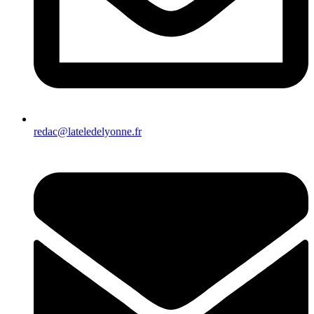
redac@lateledelyonne.fr