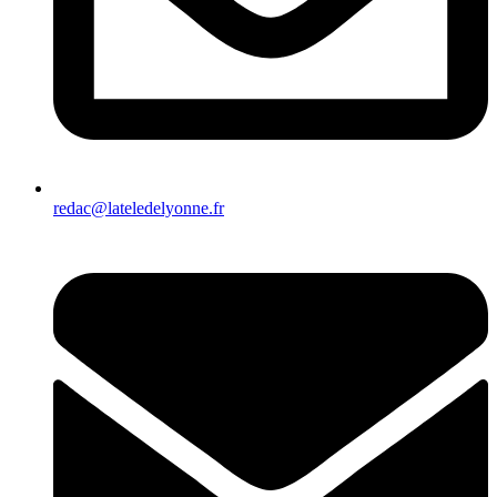
redac@lateledelyonne.fr