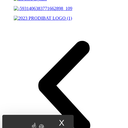
X
Masquer le band