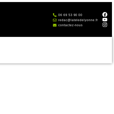
06 69 53 90 00
redac@lateledelyonne.fr
contactez-nous