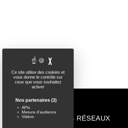
X
MASQUER LE BANDEAU 
Ce site utilise des cookies et
vous donne le contrôle sur
ceux que vous souhaitez
activer
Nos partenaires
(3)
APIs
Mesure d'audience
PARTAGEZ SUR LES RÉSEAUX
Vidéos