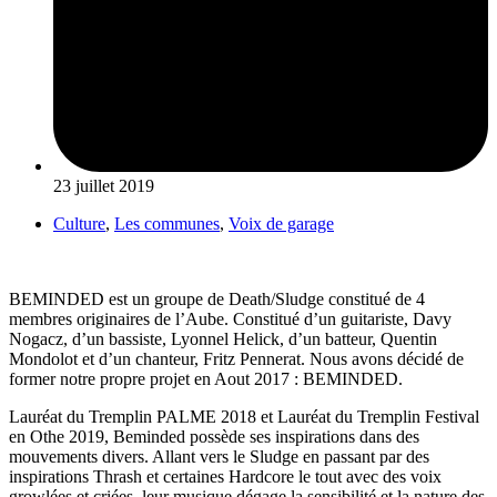
23 juillet 2019
Culture
,
Les communes
,
Voix de garage
BEMINDED est un groupe de Death/Sludge constitué de 4
membres originaires de l’Aube. Constitué d’un guitariste, Davy
Nogacz, d’un bassiste, Lyonnel Helick, d’u
n batteur, Quentin
Mondolot et d’un chanteur, Fritz Pennerat. Nous avons décidé de
former notre propre projet en Aout 2017 : BEMINDED.
Lauréat du Tremplin PALME 2018 et Lauréat du Tremplin Festival
en Othe 2019, Beminded possède ses inspirations dans des
mouvements divers. Allant vers le Sludge en passant par des
inspirations Thrash et certaines Hardcore le tout avec des voix
growlées et criées, leur musique dégage la sensibilité et la nature des