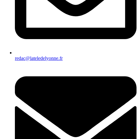
redac@lateledelyonne.fr