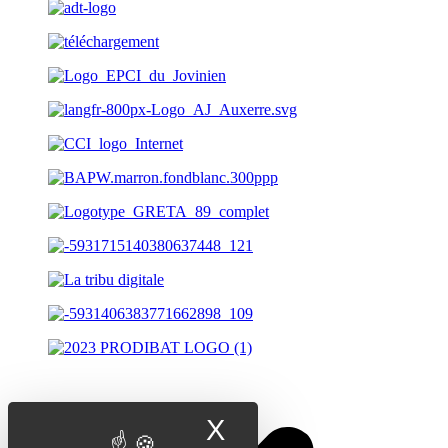
X
Masquer le band