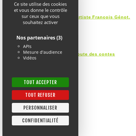
Ce site utilise des cookies
et vous donne le contrôle
sur ceux que vous
Les 5 dernières minutes avec l’artiste François Génot.
souhaitez activer
19 septembre 2025
Nos partenaires
(3)
APIs
Mesure d'audience
Les 5 dernières minutes sur la route des contes
Vidéos
25 juillet 2025
TOUT ACCEPTER
NOS PARTENAIRES
TOUT REFUSER
PERSONNALISER
CONFIDENTIALITÉ