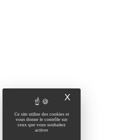
X
Masquer le band
Ce site utilise des cookies et
vous donne le contrôle sur
ceux que vous souhaitez
activer