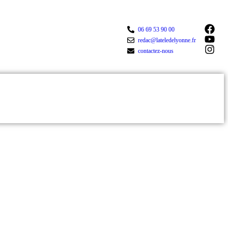
06 69 53 90 00
redac@lateledelyonne.fr
contactez-nous