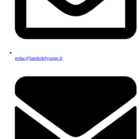
redac@lateledelyonne.fr