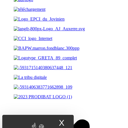
X
Masquer le band