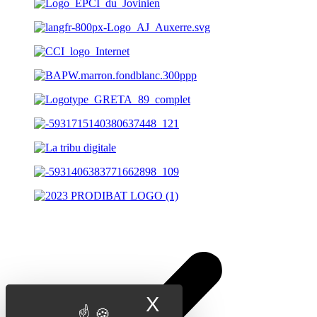
X
Masquer le band