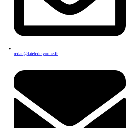
redac@lateledelyonne.fr