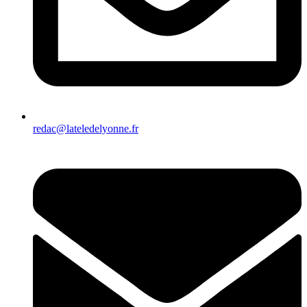
redac@lateledelyonne.fr