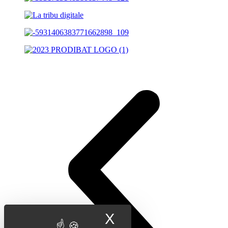
X
Masquer le band