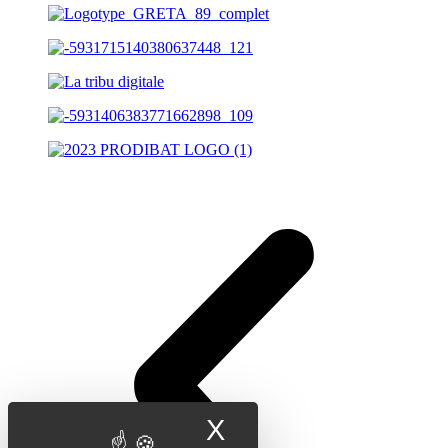
X
Masquer le band