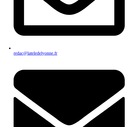
redac@lateledelyonne.fr