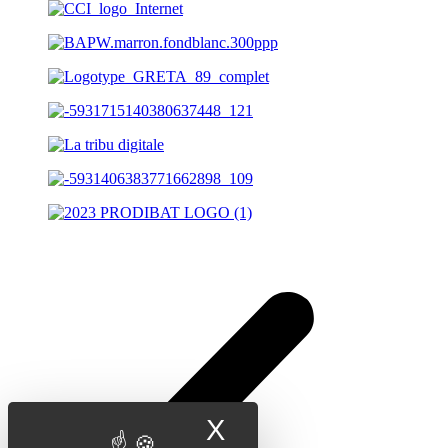
X
Masquer le band