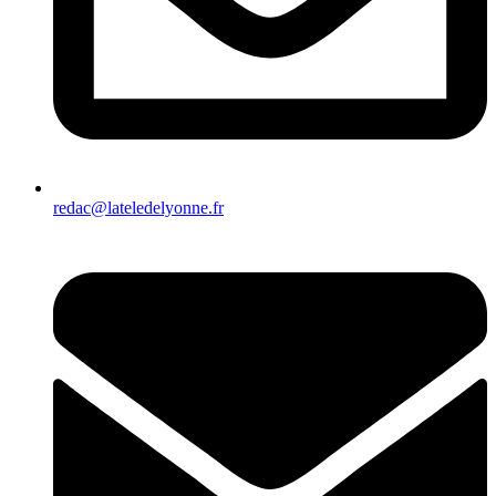
redac@lateledelyonne.fr