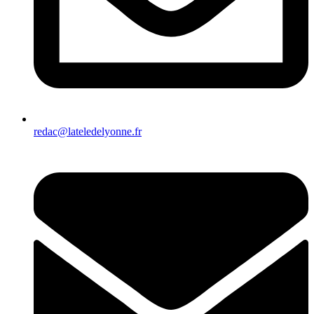
redac@lateledelyonne.fr