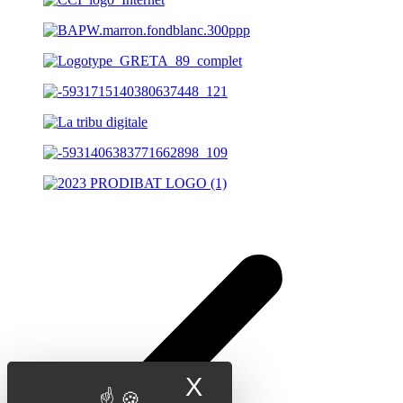
X
Masquer le band