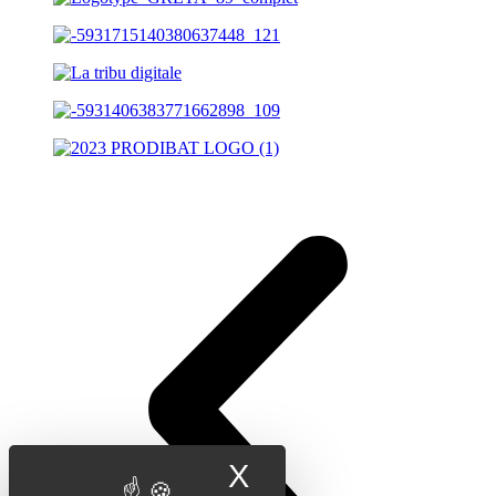
X
Masquer le band