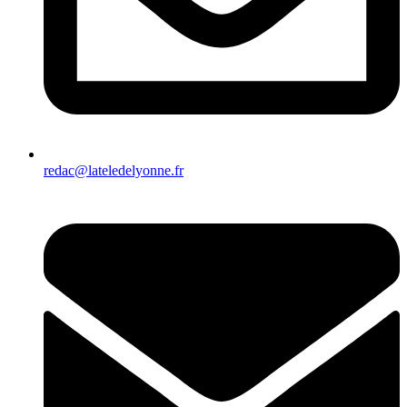
redac@lateledelyonne.fr