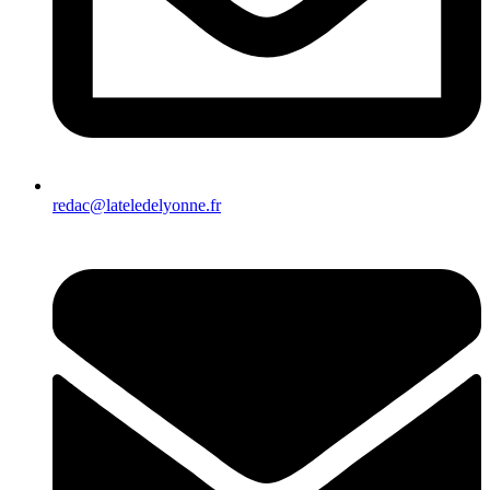
redac@lateledelyonne.fr