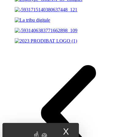
X
Masquer le band