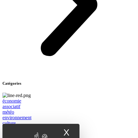
Catégories
économie
associatif
météo
environnement
culture
sport
X
Masquer le band
Jeux