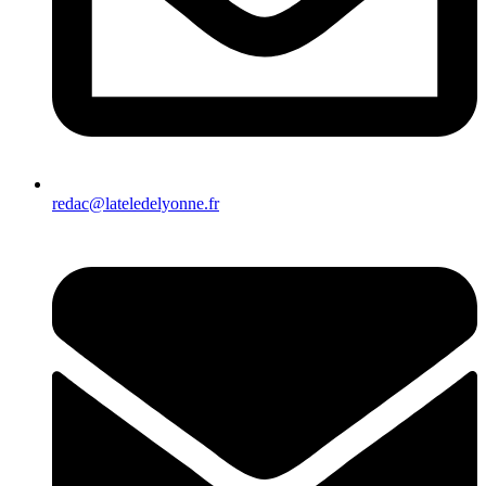
redac@lateledelyonne.fr