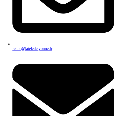
redac@lateledelyonne.fr