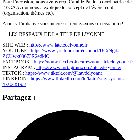
Pour l’occasion, nous avons reçu Camille Paillet, coordinatrice de
l’EGAA, qui nous a expliqué le concept de l’événement
(organisation, thèmes etc).
Alors si l’initiative vous intéresse, rendez-vous sur egaa.info !
— LES RESEAUX DE LA TELE DE L’YONNE —
SITE WEB :
https://www.lateledelyonne.fr
YOUTUBE :
https://www.youtube.com/channel/UCrNgd-
ZCUwk03673R2edklQ
FACEBOOK :
https://www.facebook.com/www.lateledelyonne.fr
INSTAGRAM :
https://www.instagram.com/lateledelyonne/
TIKTOK :
https://www.tiktok.com/@latvdelyonne
LINKEDIN :
https://www.linkedin.com/in/la-télé-de-l-yonne-
47a04b193/
Partagez :