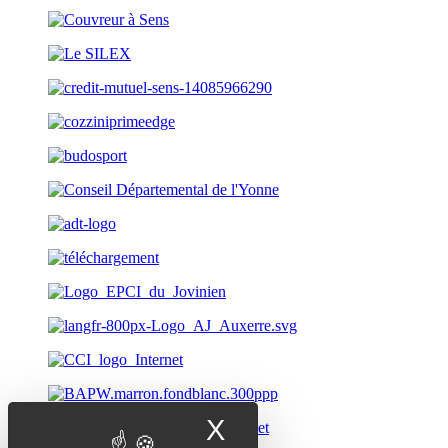
X
Masquer le band