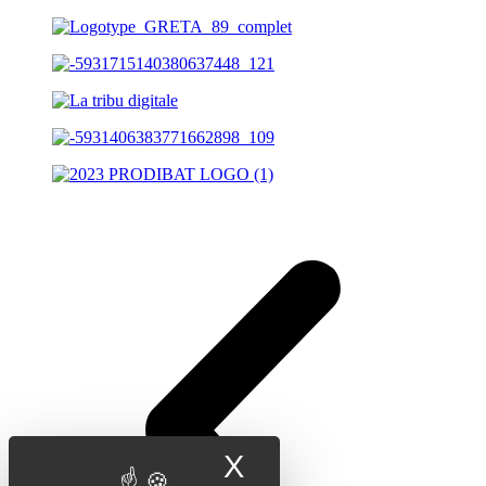
X
Masquer le band