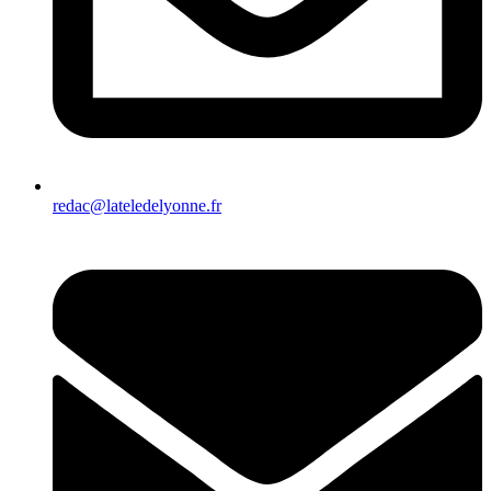
redac@lateledelyonne.fr