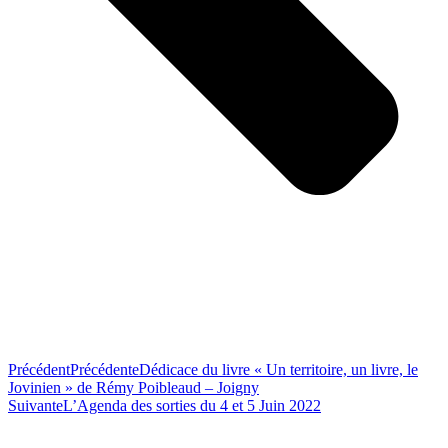
Précédent
Précédente
Dédicace du livre « Un territoire, un livre, le
Jovinien » de Rémy Poibleaud – Joigny
Suivante
L’Agenda des sorties du 4 et 5 Juin 2022