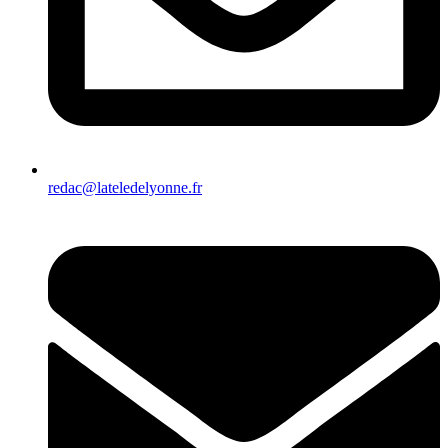
redac@lateledelyonne.fr