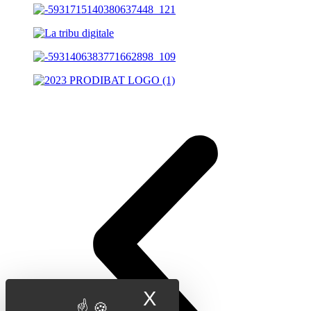
X
Masquer le band