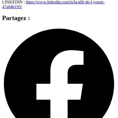
LINKEDIN :
https://www.linkedin.com/in/la-télé-de-l-yonne-
47a04b193/
Partagez :