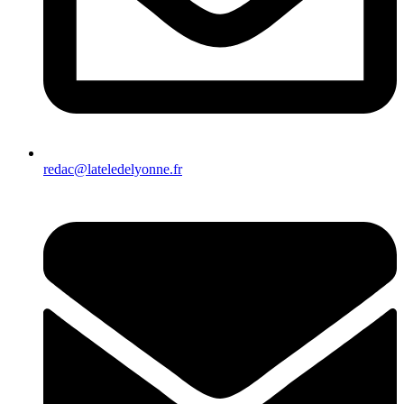
redac@lateledelyonne.fr