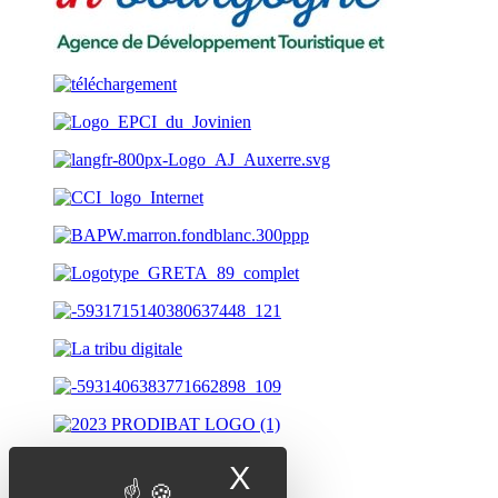
X
Masquer le band