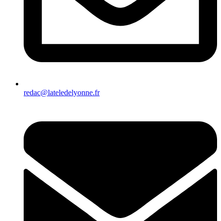
redac@lateledelyonne.fr