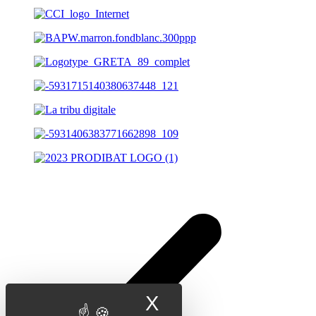
X
Masquer le band