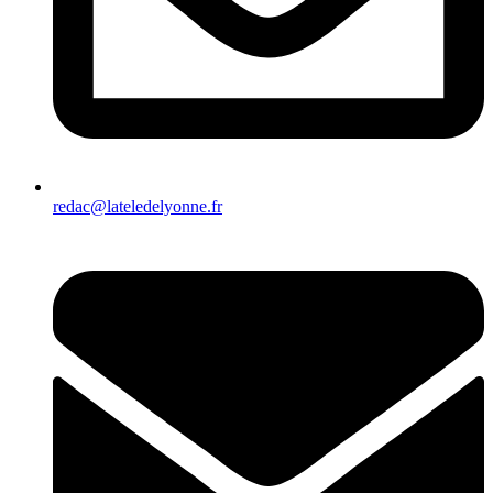
redac@lateledelyonne.fr