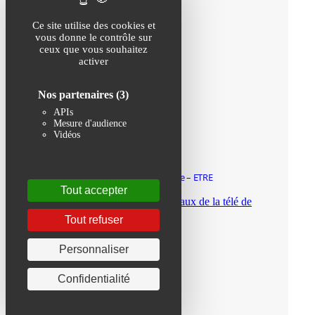
Ce site utilise des cookies et
vous donne le contrôle sur
ceux que vous souhaitez
activer
Nos partenaires
(3)
APIs
Mesure d'audience
Vidéos
L’école de la transition écologique – ETRE
Tout accepter
24 octobre 2025
Tout refuser
Personnaliser
Confidentialité