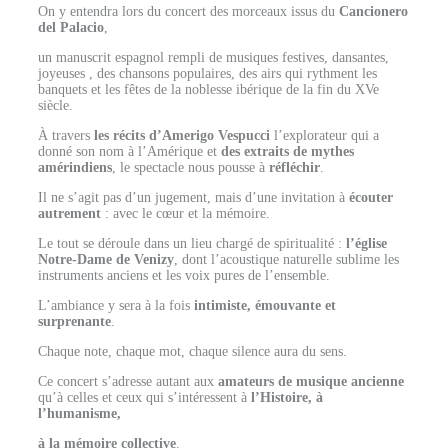
On y entendra lors du concert des morceaux issus du
Cancionero
del Palacio
,
un manuscrit espagnol rempli de musiques festives, dansantes,
joyeuses
, des chansons populaires, des airs qui rythment les
banquets et les fêtes de la noblesse ibérique de la fin du XVe
siècle.
À travers
les récits d’Amerigo Vespucci
l’explorateur qui a
donné son nom à l’Amérique et
des extraits de mythes
amérindiens
, le spectacle nous pousse à
réfléchir
.
Il ne s’agit pas d’un jugement, mais d’une invitation à
écouter
autrement
: avec le cœur et la mémoire.
Le tout se déroule dans un lieu chargé de spiritualité :
l’église
Notre-Dame de Venizy
, dont l’acoustique naturelle sublime les
instruments anciens et les voix pures de l’ensemble.
L’ambiance y sera à la fois
intimiste, émouvante et
surprenante
.
Chaque note, chaque mot, chaque silence aura du sens.
Ce concert s’adresse autant aux
amateurs de musique ancienne
qu’à celles et ceux qui s’intéressent à
l’Histoire, à
l’humanisme,
à la mémoire collective
.