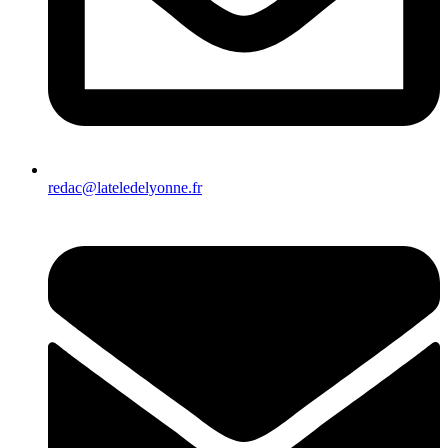
redac@lateledelyonne.fr