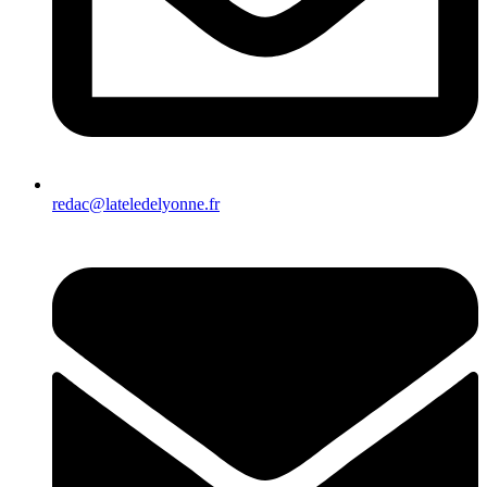
redac@lateledelyonne.fr