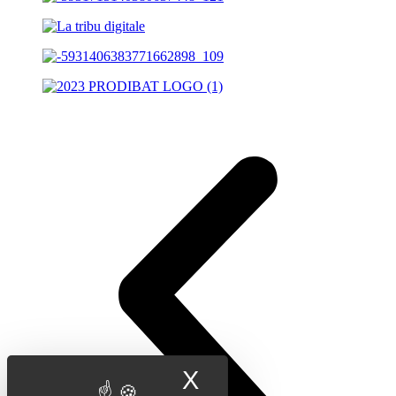
X
Masquer le band