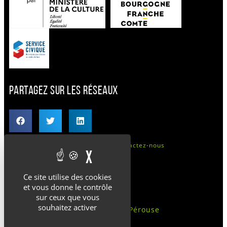
PARTAGEZ SUR LES RÉSEAUX
Mentions légales
Cookies
Contactez-nous
X
MASQUER LE BANDEAU 
CONTACTS
Ce site utilise des cookies
et vous donne le contrôle
sur ceux que vous
Bâtiment Adrien Durand
souhaitez activer
Rue Jean-François De La Pérouse
89300 Joigny