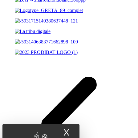
X
Masquer le band