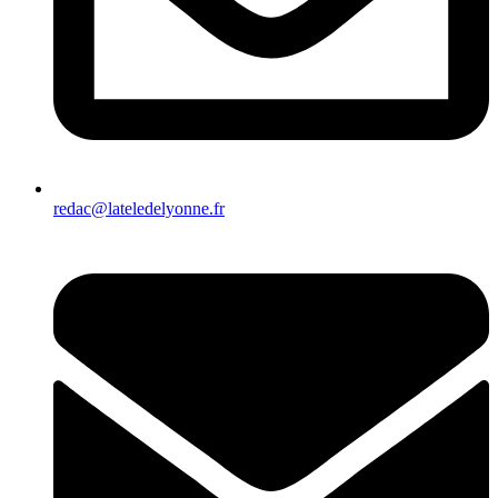
redac@lateledelyonne.fr