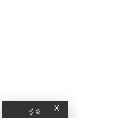
X
Masquer le band