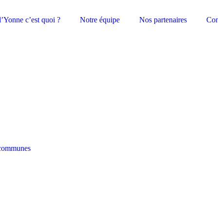
l’Yonne c’est quoi ?
Notre équipe
Nos partenaires
Con
communes