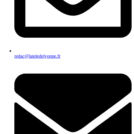
redac@lateledelyonne.fr