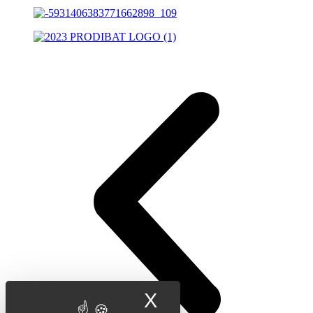
X
Masquer le band