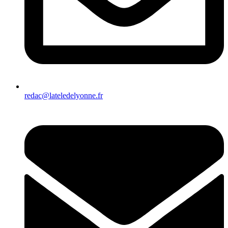
redac@lateledelyonne.fr