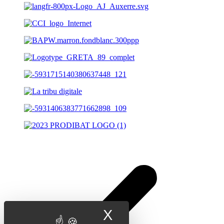
X
Masquer le band