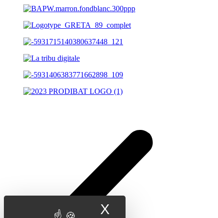
X
Masquer le band