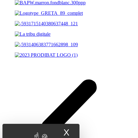
X
Masquer le band