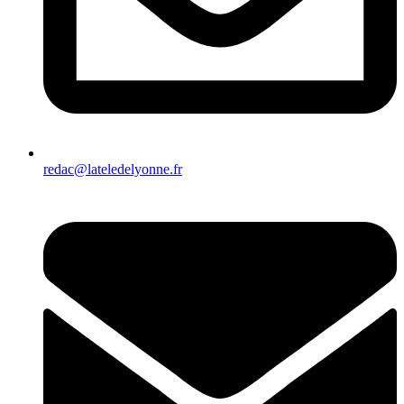
redac@lateledelyonne.fr