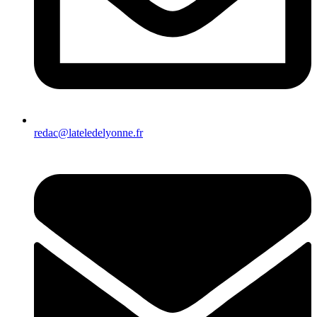
redac@lateledelyonne.fr