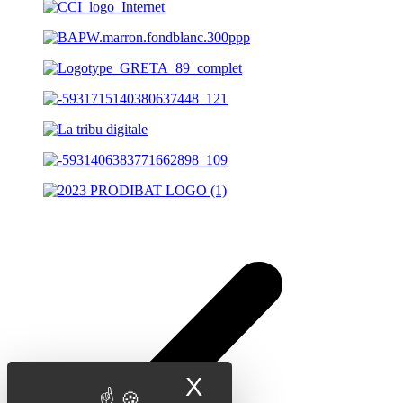
X
Masquer le band