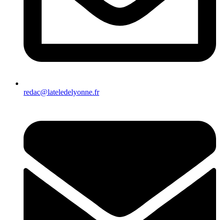
redac@lateledelyonne.fr