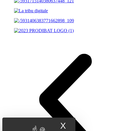
X
Masquer le band