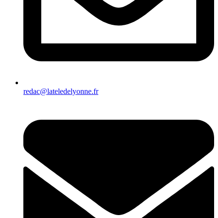
redac@lateledelyonne.fr