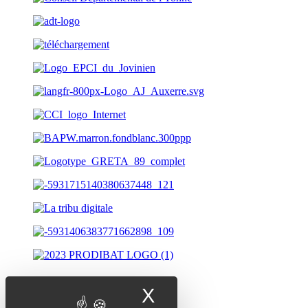
X
Masquer le band