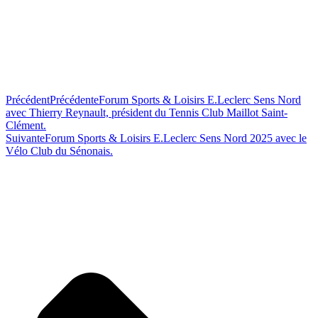
Précédent
Précédente
Forum Sports & Loisirs E.Leclerc Sens Nord
avec Thierry Reynault, président du Tennis Club Maillot Saint-
Clément.
Suivante
Forum Sports & Loisirs E.Leclerc Sens Nord 2025 avec le
Vélo Club du Sénonais.