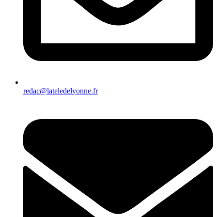
redac@lateledelyonne.fr