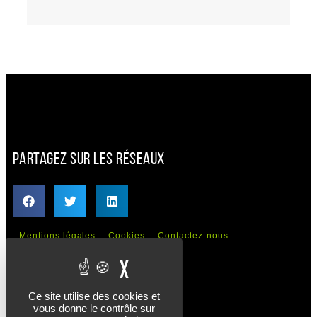
PARTAGEZ SUR LES RÉSEAUX
Mentions légales
Cookies
Contactez-nous
CONTACTS
X
MASQUER LE BANDEAU 
Ce site utilise des cookies et
vous donne le contrôle sur
Bâtiment Adrien Durand