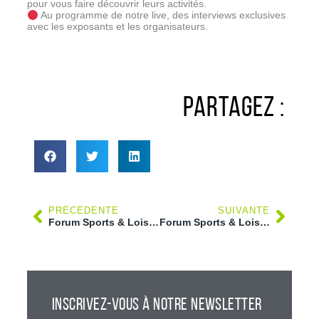
pour vous faire découvrir leurs activités.
Au programme de notre live, des interviews exclusives
avec les exposants et les organisateurs.
PARTAGEZ :
PRÉCÉDENTE
SUIVANTE
Forum Sports & Loisirs E.Leclerc Sens Nord 2025 avec le Judo club Clémentin.
Forum Sports & Loisirs 2025 au Centre E.Leclerc Sens Nord avec Marie-Noëlle Philippot, présidente de 606 Reed and blues
INSCRIVEZ-VOUS À NOTRE NEWSLETTER