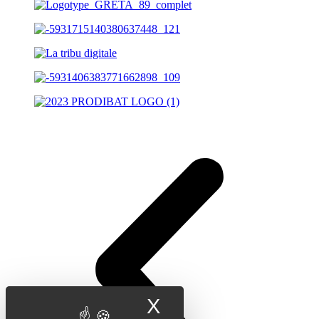
X
Masquer le band