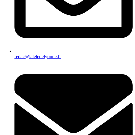
redac@lateledelyonne.fr