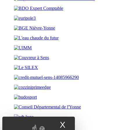
X
Masquer le band