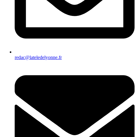
redac@lateledelyonne.fr