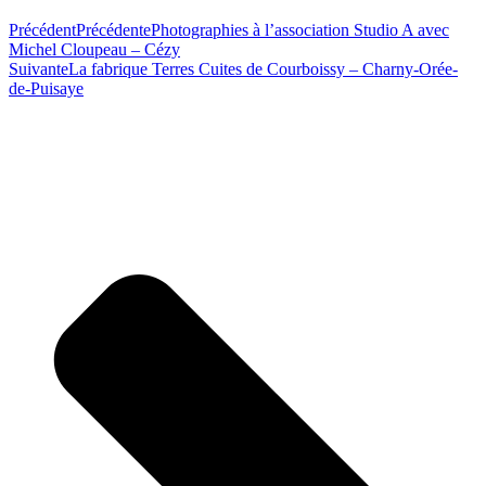
Précédent
Précédente
Photographies à l’association Studio A avec
Michel Cloupeau – Cézy
Suivante
La fabrique Terres Cuites de Courboissy – Charny-Orée-
de-Puisaye