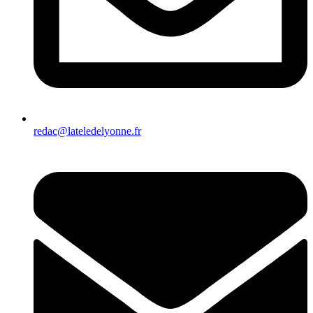
redac@lateledelyonne.fr