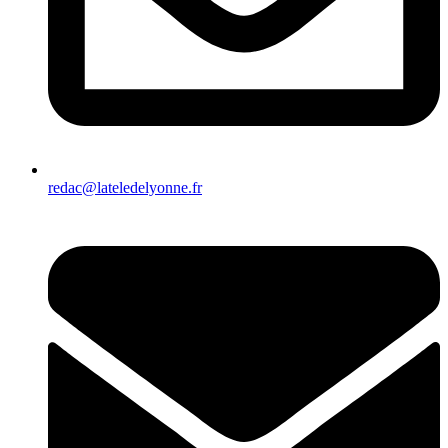
redac@lateledelyonne.fr