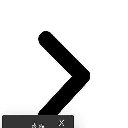
X
Masquer le band