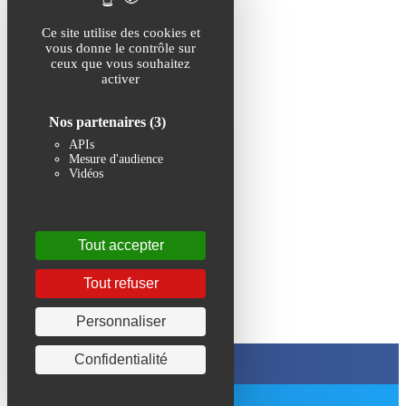
Ce site utilise des cookies et
vous donne le contrôle sur
ceux que vous souhaitez
Catégories
activer
économie
Nos partenaires
(3)
associatif
APIs
météo
Mesure d'audience
environnement
Vidéos
culture
sport
Jeux
les communes
Tout accepter
Tout refuser
Partagez sur les réseaux
Personnaliser
Confidentialité