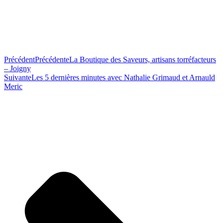
Précédent
Précédente
La Boutique des Saveurs, artisans torréfacteurs
– Joigny
Suivante
Les 5 dernières minutes avec Nathalie Grimaud et Arnauld
Meric